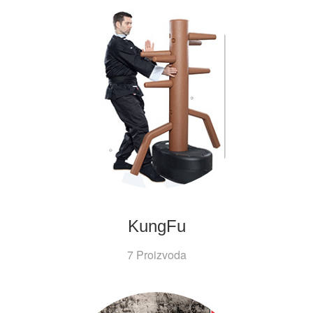
KungFu
7 Proizvoda